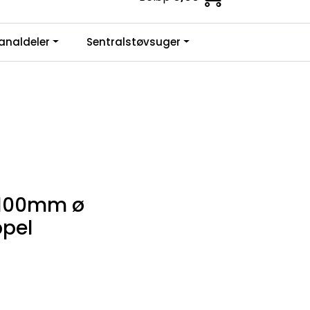
0
analdeler
Sentralstøvsuger
Infosenter
Favoritter
Logg inn
t 100mm ø
ppel