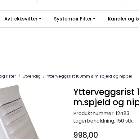
Gratis frakt på ordrer over 3.000 kr inkl.mva
Avtrekksvifter
Systemair Filter
Kanaler og k
og rister
Utvendig
Ytterveggsrist 100mm ø m.spjeld og nippel
Ytterveggsris
m.spjeld og ni
Produktnummer:
12483
Lagerbeholdning:
150 stk.
998,00