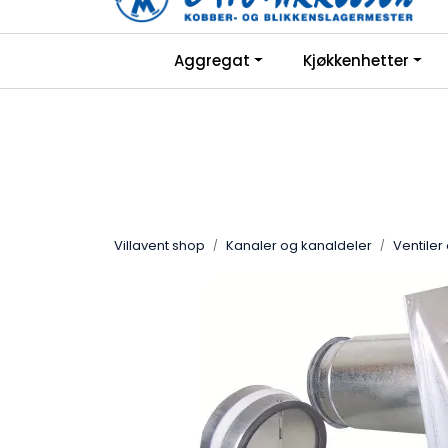
Skip to main content
|
Aggregat
Kjøkkenhetter
Facebook
Hjemmeside
Villavent shop
Kanaler og kanaldeler
Ventiler 