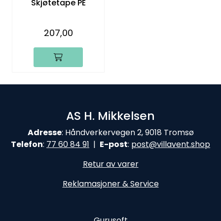
Skjøtetape PE
207,00
AS H. Mikkelsen
Adresse
: Håndverkervegen 2, 9018 Tromsø
Telefon
:
77 60 84 9
1
|
E-post
:
post@
villavent.shop
Retur av varer
Reklamasjoner & Service
Gurusoft