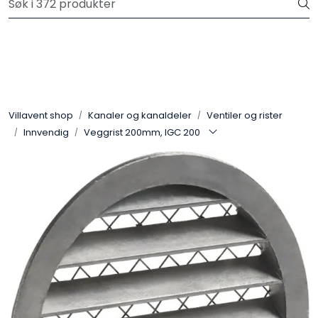
Skip to main content
Gratis frakt på ordrer over 3.000 kr inkl.mva
Aggregat
Kjøkkenhetter
Villavent shop
Kanaler og kanaldeler
Ventiler og rister
Innvendig
Veggrist 200mm, IGC 200
Avtrekksvifter
Systemair Filter
Kanaler og kanaldeler
Sentralstøvsuger