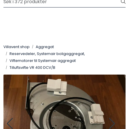
Skip to main content
Gratis frakt på ordrer over 3.000 kr inkl.mva
Aggregat
Kjøkkenhetter
Villavent shop
Aggregat
Reservedeler, Systemair boligaggregat,
Avtrekksvifter
Viftemotorer til Systemair aggregat
Tilluftsvifte VR 400 DCV/B
Systemair Filter
Kanaler og kanaldeler
Sentralstøvsuger