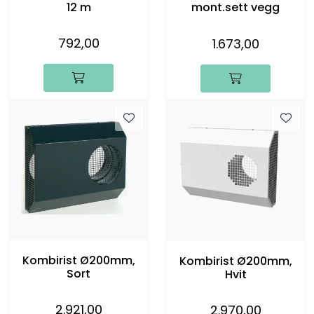
12 m
mont.sett vegg
792,00
1.673,00
Kombirist Ø200mm,
Kombirist Ø200mm,
Sort
Hvit
2.921,00
2.970,00