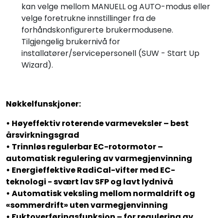
kan velge mellom MANUELL og AUTO-modus eller
velge foretrukne innstillinger fra de
forhåndskonfigurerte brukermodusene.
Tilgjengelig brukernivå for
installatører/servicepersonell (SUW - Start Up
Wizard).
Nøkkelfunskjoner:
• Høyeffektiv roterende varmeveksler – best
årsvirkningsgrad
• Trinnløs regulerbar EC-rotormotor –
automatisk regulering av varmegjenvinning
• Energieffektive RadiCal-vifter med EC-
teknologi - svært lav SFP og lavt lydnivå
• Automatisk veksling mellom normaldrift og
«sommerdrift» uten varmegjenvinning
• Fuktoverføringsfunksjon – for regulering av