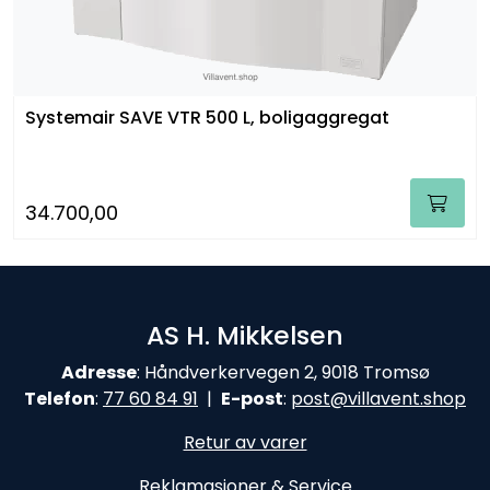
Systemair SAVE VTR 500 L, boligaggregat
34.700,00
AS H. Mikkelsen
Adresse
: Håndverkervegen 2, 9018 Tromsø
Telefon
:
77 60 84 9
1
|
E-post
:
post@
villavent.shop
Retur av varer
Reklamasjoner & Service