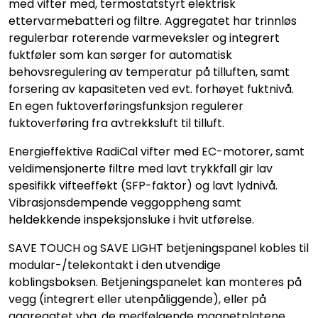
med vifter med, termostatstyrt elektrisk
ettervarmebatteri og filtre. Aggregatet har trinnløs
regulerbar roterende varmeveksler og integrert
fuktføler som kan sørger for automatisk
behovsregulering av temperatur på tilluften, samt
forsering av kapasiteten ved evt. forhøyet fuktnivå.
En egen fuktoverføringsfunksjon regulerer
fuktoverføring fra avtrekksluft til tilluft.
Energieffektive RadiCal vifter med EC-motorer, samt
veldimensjonerte filtre med lavt trykkfall gir lav
spesifikk vifteeffekt (SFP-faktor) og lavt lydnivå.
Vibrasjonsdempende veggoppheng samt
heldekkende inspeksjonsluke i hvit utførelse.
SAVE TOUCH og SAVE LIGHT betjeningspanel kobles til
modular-/telekontakt i den utvendige
koblingsboksen. Betjeningspanelet kan monteres på
vegg (integrert eller utenpåliggende), eller på
aggregatet vha. de medfølgende magnetplatene.