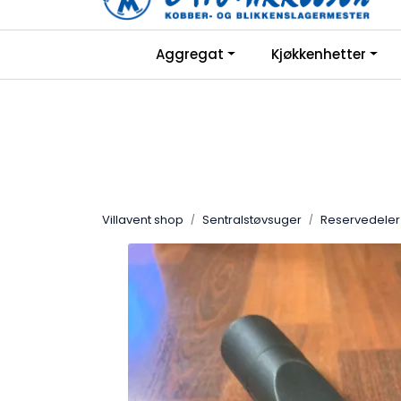
Skip to main content
|
Aggregat
Kjøkkenhetter
Facebook
Hjemmeside
Villavent shop
Sentralstøvsuger
Reservedeler