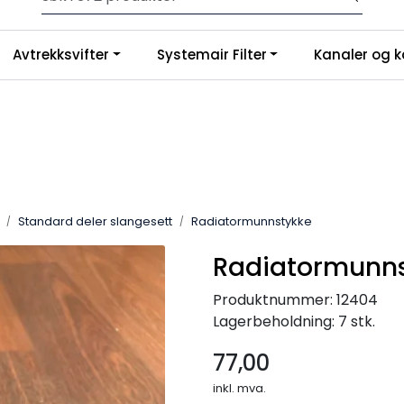
Gratis frakt på ordrer over 3.000 kr inkl.mva
Avtrekksvifter
Systemair Filter
Kanaler og k
Standard deler slangesett
Radiatormunnstykke
Radiatormunn
Produktnummer:
12404
Lagerbeholdning:
7 stk.
77,00
inkl. mva.