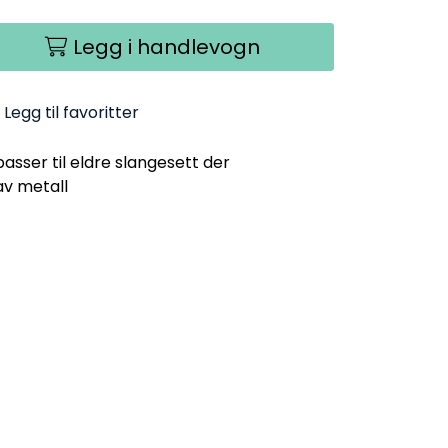
Legg i handlevogn
Legg til favoritter
sser til eldre slangesett der
av metall