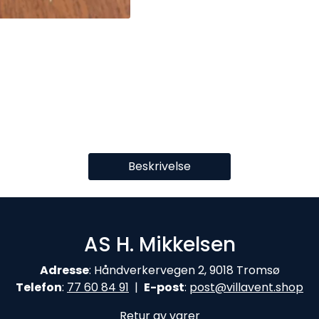
Beskrivelse
AS H. Mikkelsen
Adresse
: Håndverkervegen 2, 9018 Tromsø
Telefon
:
77 60 84 9
1
|
E-post
:
post@
villavent.shop
Retur av varer