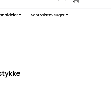
0
analdeler
Sentralstøvsuger
Infosenter
Favoritter
Logg inn
stykke