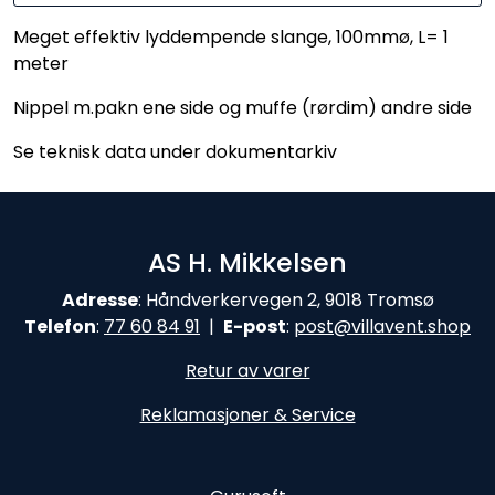
Meget effektiv lyddempende slange, 100mmø, L= 1
meter
Nippel m.pakn ene side og muffe (rørdim) andre side
Se teknisk data under dokumentarkiv
AS H. Mikkelsen
Adresse
: Håndverkervegen 2, 9018 Tromsø
Telefon
:
77 60 84 9
1
|
E-post
:
post@
villavent.shop
Retur av varer
Reklamasjoner & Service