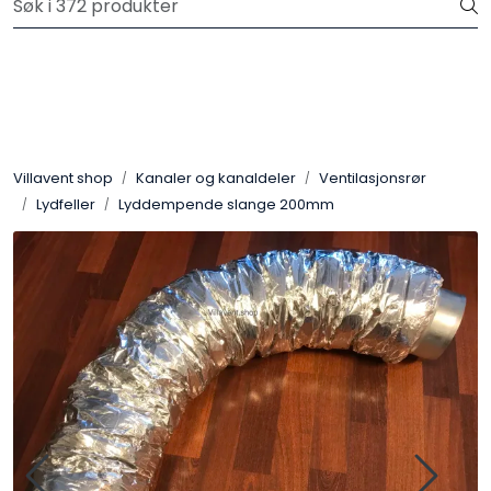
Skip to main content
Gratis frakt på ordrer over 3.000 kr inkl.mva
Aggregat
Kjøkkenhetter
Villavent shop
Kanaler og kanaldeler
Ventilasjonsrør
Lydfeller
Lyddempende slange 200mm
Avtrekksvifter
Systemair Filter
Kanaler og kanaldeler
Sentralstøvsuger