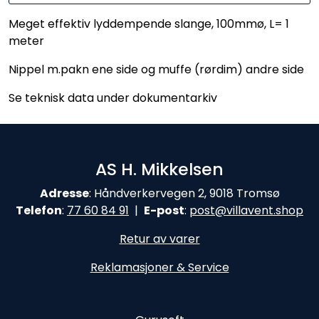
Meget effektiv lyddempende slange, 100mmø, L= 1
meter
Nippel m.pakn ene side og muffe (rørdim) andre side
Se teknisk data under dokumentarkiv
AS H. Mikkelsen
Adresse
: Håndverkervegen 2, 9018 Tromsø
Telefon
:
77 60 84 9
1
|
E-post
:
post@
villavent.shop
Retur av varer
Reklamasjoner & Service