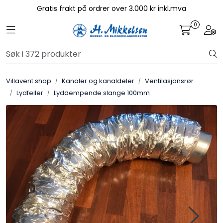
Skip to main content
Gratis frakt på ordrer over 3.000 kr inkl.mva
0
Toggle navigation
Togg
Aggregat
Kjøkkenhetter
Villavent shop
Kanaler og kanaldeler
Ventilasjonsrør
Lydfeller
Lyddempende slange 100mm
Avtrekksvifter
Systemair Filter
Kanaler og kanaldeler
Sentralstøvsuger