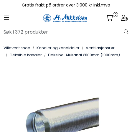
Skip to main content
Gratis frakt på ordrer over 3.000 kr inkl.mva
0
Toggle navigation
Togg
Aggregat
Kjøkkenhetter
Villavent shop
Kanaler og kanaldeler
Ventilasjonsrør
Fleksible kanaler
Fleksibel Alukanal Ø100mm (1000mm)
Avtrekksvifter
Systemair Filter
Kanaler og kanaldeler
Sentralstøvsuger