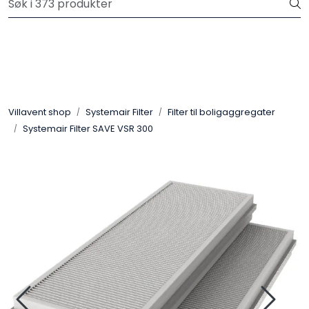
Skip to main content
Gratis frakt på ordrer over 3.000 kr inkl.mva
Aggregat
Kjøkkenhetter
Villavent shop
Systemair Filter
Filter til boligaggregater
Systemair Filter SAVE VSR 300
Avtrekksvifter
Systemair Filter
Kanaler og kanaldeler
Sentralstøvsuger