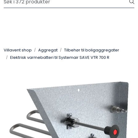
Skip to main content
Gratis frakt på ordrer over 3.000 kr inkl.mva
Aggregat
Kjøkkenhetter
Villavent shop
Aggregat
Tilbehør til boligaggregater
Elektrisk varmebatteri til Systemair SAVE VTR 700 R
Avtrekksvifter
Systemair Filter
Kanaler og kanaldeler
Sentralstøvsuger